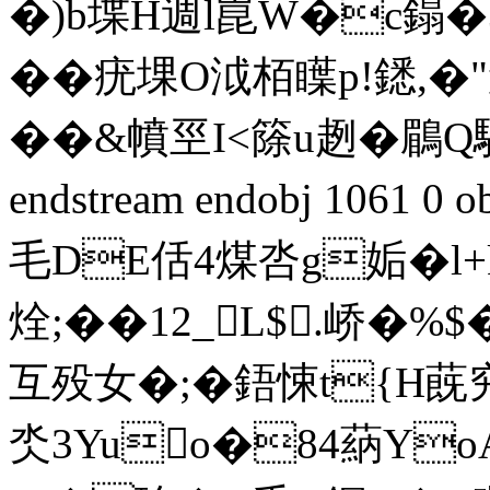
�)b堞H週l崑W�c鎉�3
��疣堁O泧栢瞸p!鏭,
� �&幩巠I<篨u趔� 鶥Q
endstream endobj 1061 
毛DE佸4煤呇g姤�l
烇;��12_L$.峤�%
互殁女�;�鋙悚t{H蔇究
氼3Yuo�84蒳YoA