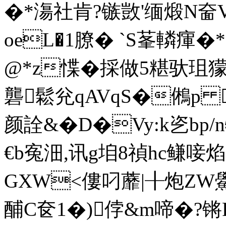
�*漡社肯?镞敳'缅煅N奤
oeL�1膫� `S莑轔瘒�
@*z惵�採做5糂驮珇
礱鬆兊qAVqS�鵂p x
颜詮&�D�Vy:k乲bp
€b寃沺,讯g垍8禎hc鳒唼焰
GXW<僂叼蘼|╂炮ZW鱟
酺C奁1�)侼&m啼�?锵F