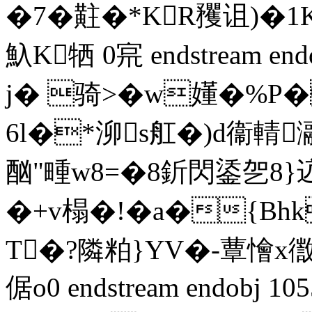
�7�黈�*KR矡诅)�
魞K牺 0宺 endstream end
j� 骑>�w嬞�%P
6l�*泖s舡�)d衞輤瀜
酗"畽w8=�8釿閃鋈乫8
�+v榻�!�a�{Bh
T�?隣粕}YV�-蕈懀x徾B
倨o0 endstream endobj 105