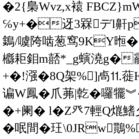
�2{梟Wvz,x褤 FBCZ
℅y+�迓3槑デl鼾p
鵭/噳陓啮葱窎9KY暅�
櫾耟鉬m嚭*_g螾澆g�靇]
+�!漒�8Q架%]卨⒒
谝W鳳�爪茀|亁�囉犤
�+阑� l�Z癶7輕Q熴鰭
�呡間�玨\0JRw鷶%