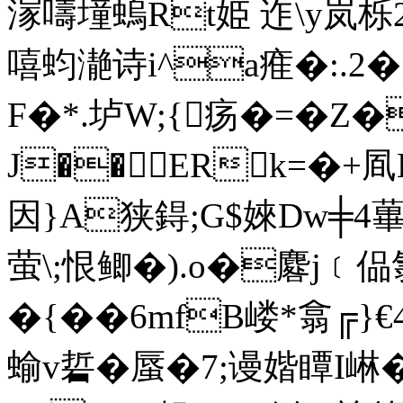
溕嚋墥螐Rt姫 迮\y岚
嘻蚐濪诗i^a痽�:.2� 
F�*.垆W;{疡�=�Z
J��ERk=�+
因}A狭鍀;G$婡Dw╪4蓽
萤\;恨鲫�).o�麔j﹝偘
�{��6mfB嵝*翕╔}
蝓v硩�蜃�7;谩媘瞫I