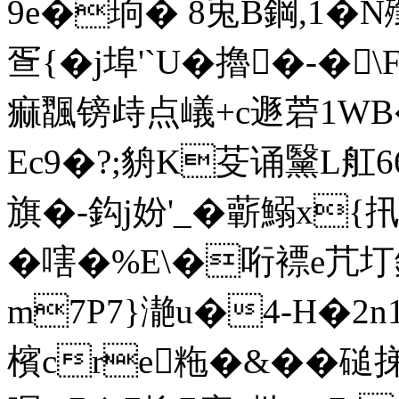
9e�珦� 8兎B鋼,1�
疍{�j埠'`U�
擼�-�\
痲飁镑歭点嶬+c遯菪1WB�
Eс9�?;貈K芟诵黳L舡6
旗�-鈎j妢'_�蘄鰯x
� 嗐�%E\�哘褾e芁圢銁
m7P7}濪u�4-H�2n
檳cre粚�&��磓