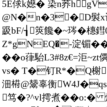
5E俅k嬨� 染n荞hgV
@N�n�3�D褽x
趿bF/┧筴饞�~琌�橞
Z*gNEQ�-淀镅��>
��o葎駘L3#8z€=
vs� T�钉R*�Q榭
沺﨓@鬶辜衡W4J�q
笃 �?^vl摴煮��o