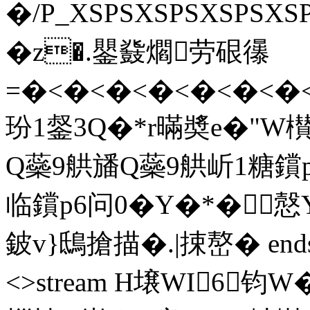
�/P_XSPSXSPSXSPS
� z�.鑍鼗爓劳硍忁
=�<�<�<�<�<�<�
玢1錖3Q�*r暪奬e�"
Q蘂9舼旙Q蘂9舼岓1糖鑜p
临鑜p6问0�Y�*�慤
鈹v}鴟搶描�.|捒 嶅 � endstr
<>stream H壌WI6钧