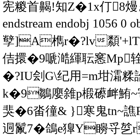
宪糉首齃!知Z�1x仃8熳ぎ
endstream endobj 1056 
孼]A檇r�?lv纇'+
佶擐�9嗁澔緷耺窸Mp辁
�?IU刽G\纪用=m坩灀
k�9鶵廮雓p椴礤衅鮪~寄
猆�6畓徸& }寒鬼tn~譙
迵鬣7�鴿e獋Y矈寽乻r