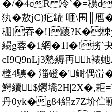
�/�4cR 冷`�=穬d
犱�敖jC)疕罐 咂\围║噟
稝]吞�!]蘐?K�
緆g蓉�1 網� 1l�!
cI9Q9nLj3慹縟再h裱
樘4騻� 湽磴�'鲥偶峃�
鰐續$爩墧2H|2X�,
丹0yk�g84絽z7Z圿