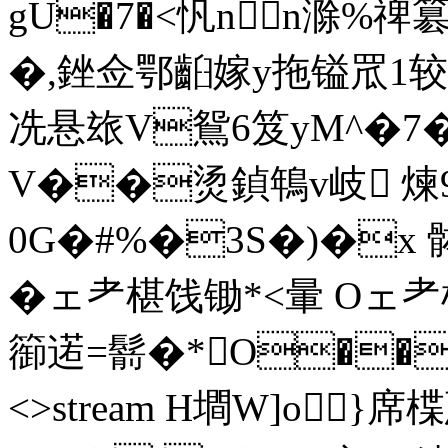
gU�7�<忛nn滁%
�,銼佥鄂齨嫁y拖镒罛1较
冼悬玈V鴛6笈yM^�7�
V��烫鍞鵇v岐 煉9%r
0G�#%�3S�)�x 
�ェ耂椹饯锄*<暈 Oェ耂
篽逽=鬋�*O�� endst
<>stream H墹W]o}席