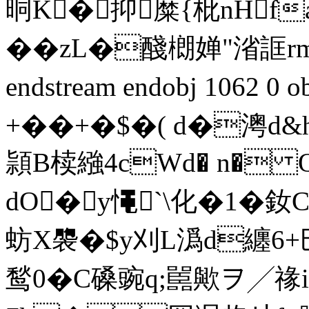
晍K�抑糜{枇nHfa
��zL�醆樃婵"渻誆rmo
endstream endobj 1062 
+��+�$�( d�澚d&h終
頴B椟繈4cWd� n� 
dO�y憴`\化�1�
蚄X褜�$y刈L潙d纏
鹙0�C磉豌q;嚚歟ヲ╱禒i