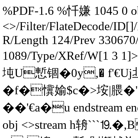
%PDF-1.6 %忏嫌 1045 0 obj
<>/Filter/FlateDecode/ID[
]
R/Length 124/Prev 330670/
1089/Type/XRef/W[1 3 1
坉U慙锢�0y,� f'€Uj
�f�懻媮$c�>垵|腲�
��'€a�u endstream end
obj <>stream h辀```⒚ 