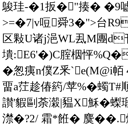
鵔珪-�1扳�"揍� �9嘘
>=�7|v哣舜3�">台R9
区敤U诸j浥WL厾M團d刊
墤:E6'�)C腟栶怦%Q�
�怱痍n僕Z釆`e(M@i帞４
畱a茳趁偆箹/苹%�蠋T#顺
讃'貑剾荼濲|豱X穌�蟍
澿�?2/ 霜*餁� 麌��.