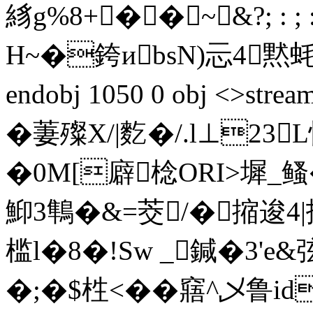
絼g%8+��~&?; : ; :
H~�銙иbsN)忈4黙蚝ǹ
endobj 1050 0 obj <>
�萋殩X/|麧�/.l⊥23
�0M[廦棯ORI>墀_
鮣3鶽�&=茭/�摍逡4
槛l�8�!Sw _鍼�3'e
�;�$栍<� �窹^乄鲁id