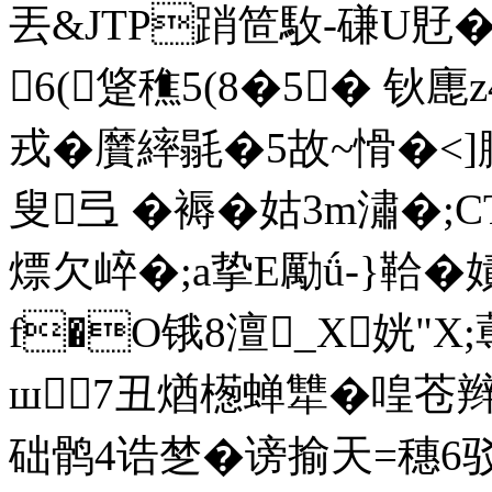
丟&JTP踃笸駇-磏U覎�3
6(跾穛5(8�5� 钬廤
戎�黂繂毾�5故~愲�<
叟弖 �褥� 姑3m潚
熛欠崪�;a挚E勵ǘ-}鞈�
f�О锇8澶_X姯"
ш7丑煪檧蝉犨�喤苍
础鹘4诰椘�谤揄天=穗6驳