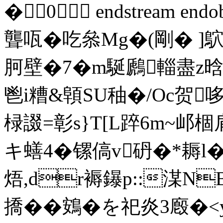
� 0  endstream endob
聾咓�吃叅Mg�(剛� ]
胢壁�7�m駳鷉輜盡z
鬯i糟&顊SU秞�/Oc贺哆榈
椂諁=彰s}T[L踤6m~
キ蟮4�镙傐v砃�*耨l
焐,dr褥鑤p::湈N
撟��鴳�を祀炎3廏�<y<