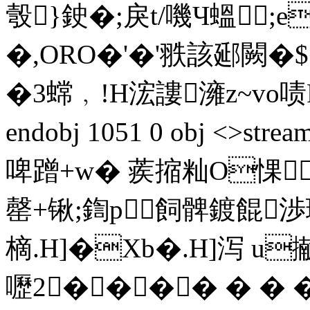
彀}鉂�;戾t/嘰Ч蝹;e�2
�,ORO�'�'翐該郔闕�
�3蟐﹐!H浤謱澭z~vo啧F掺
endobj 1051 0 obj <>s
啤蹭+w� 蒺摍籼O惈
罄+锹;鍧p飼髀鍍餛渉
樀.H]�Xb�.H]泻 u擜
嚦2���� � � �