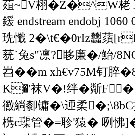
葅~V栩�Z�^W栳 
鍰 endstream endobj 106
珗懺 2�\t€�0rIz蠿蕦 [
莸`兔s"凛?眵廉� /鮐/8
岧��m xh€v75M钉脺�8
K�'袜V�!绊�斴F�
徾緔厀镛�\迊柔�;\8bC挪
槜c璖管�=聄'猿� 咧怫]