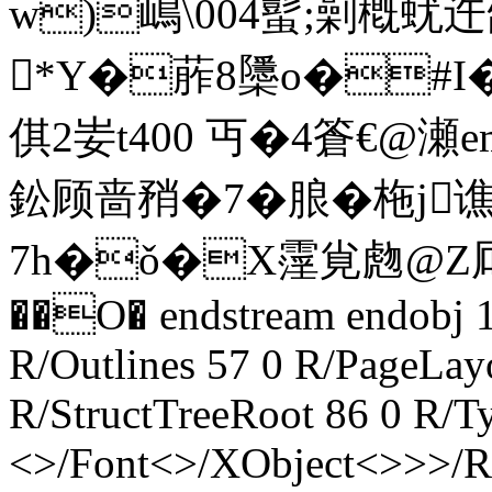
w)嶋\ 004蟚;劋槪
*Y�葄8櫽o�#I�3猇
倛2妛t400 丏�4篬€@瀬em
鈆顾啬矟�7�朖�柂j谯
7h�ǒ�X霪覍 虝@Z
��O� endstream endobj 1
R/Outlines 57 0 R/PageLa
R/StructTreeRoot 86 0 R/T
<>/Font<>/XObject<>>>/Rot