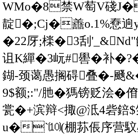
WMo�8禁W萄V碊J�
靛�;Cj�譱o.1%憃
�22厊;檪�3刮'_&Nd
诅K繟�3岏#嚳�
补�?
鍸-颈蔼愚搁碍叠�-颾&�
9$额;:"/肔�獁镑贬浍�
瓽�+滨辩<掫@泜4砦錇$匇
u�`⑽(棚荪倀序营馼