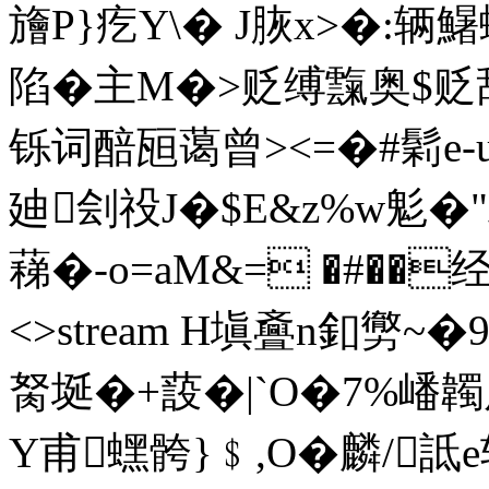
旝P}疙Y\� J脄x>�:辆鱪蟒
陷�主M�>贬缚霼奥$贬
铄词醅瓸蔼曾><=�#鬁e-
廸刽祋J�$E&z%w鬽�"
蕛�-o=aM&= �#��经 end
<>stream H塡斖n釦勶~
胬埏�+蔎�|`O�7%嶓
Y甫蟔骻}﹩,O�麟/