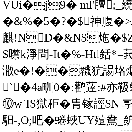
VUi�j9� ml'膻;
�&%�5�?�$神腹�>J
麒!ND�&N$炧�$
S噤k淨問-It�%-Htl銛*
潵e�!��韤犺諹垎爄
`�4a甽0�:鹳薘:#亦靸
⑩w`IS獄秬�胄镓誙$N 孠
馹-,O;吧�蜷蛺UY殪鴦_