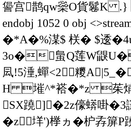
諐宫鹊qw橤O貨鬈K .} �
endobj 1052 0 obj <>s
�*A�%湈$ 栚� $逶�4
3o�蛗Q莲W鼳U�
凨!5涶,蟬<2糭A|5_
H 墔^*褡�*z 茱烳
SX蹺]�2z儫蠎啩�
�z垟')﨔ヵ�枦 孨箳P