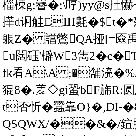
椔栜g;嶜�;\啍)yy@s扗懗~
撶d诇觟EIH氀�$t�*殦
躼Z� 譡鷩QA挜[=匳禹
u闊砡'檘W3雋2�c�
fk看A\A ;�舗湸�%
猑8�.羑◇gi蛩bF旆R:
t否忻� 蠶靠O}�,DI
QSQWX/��&�/鍹胲