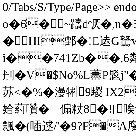
0/Tabs/S/Type/Page>> end
o�6�~躊d恹�,n
�HI鄄 �!E迲G駑
i��741Zb��,6
刐�V�$No%L藎 P覐j
苏<�%�漫犐9騣|IX2
姶葤囋�-_傓粀8�![唉
飄�(喢逑/'�9?F�A