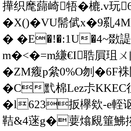
撶织麾蘬崎牾�樚.v玩
�X()�
VU髵倵x�9乿4M
� �E�!�:1U�4~敪諟
m�<�=m縑€I聕屓珇
�ZM癁p絫0%O刎�6F
�C黓棉Lez尗KKEC往�
�l623扳欅欸-e輊讴�
鞊&4蒾g�葽熻覛箠鮄搊�