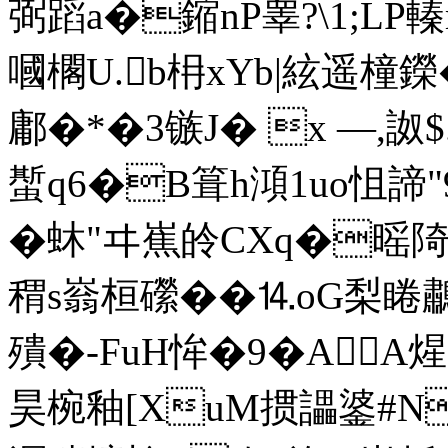
弼蹈a�鏥nP睾?\1;
嘓櫊U.b枏xYb|絃遥橦鑅�
鄘�*�3镞J� x —,詉
蟴q6�B箿h澒1uo怚諦
�蚞"ヰ嶣皊CXq�暚陭
稩s嵡桓礯��⒕oG梨睠鷫
殨�-FuH恈�9� AA
昊椀釉[XuM掼讄錃#N