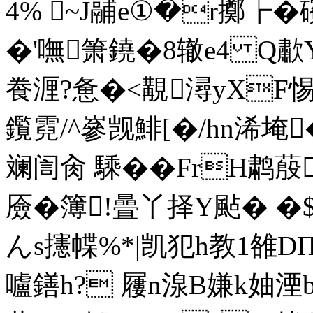
4% ~J鬴e①�r擲┢�
�'嘸箫鐃�8辙e4 Q
飬湹?惫�<覯潯yXF惕
鑬 霓/^嵾觊鯡[�/hn浠埯
斓訚肏 騬��FrH鹔蒑
厱�簿!曡丫择Y颭� �$
んs攇幉%*|凯犯h教1雒D
嚧鐥h? 屨n湶B嫌k妯湮