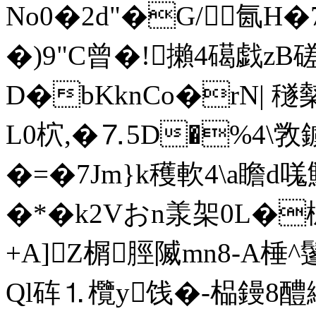
No0�2d"�G/﹢氤H
�)9"C曾�!攋4礍戯zB磋
D�bKknCo�rN| 穟
L0柼,�⒎5D�%4\
�=�7Jm}k穫軟4\a瞻d嗴
�*�k2Vおn羕架0L�
+A]Z榍脛隇mn8-A
Ql砗⒈欖y饯�-榀鏝8醴