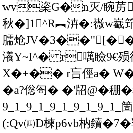
wv秶G�n灭/睕苈
秋�]1^R︻泋�:嶶w
臑炝JV�3��"[�
瀁Y~I^� r噧瞼
X�+�� r吂俓a� W�
�a?倊匌� �'牊@�
9_1_9_1_9_1_9_1_9_
(:Qv㈣D楝p6vb枘鑟�7�