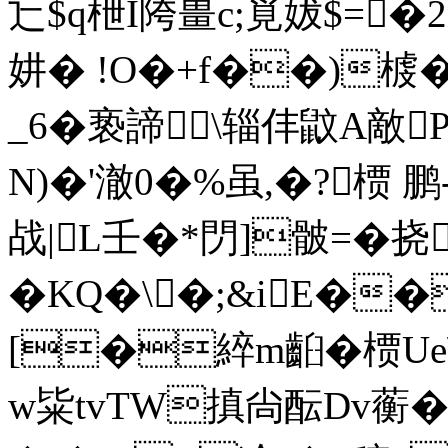
辷$q枻I陓畺c;覓妭$=
妌� !O�+f��)榩�
_6�亵諦\辎仹鼤A敵
N)�'澈0�%虽,�?槚 鹏-
战|L壬�*閁]骳=�挠
�KQ�\�;&iE��
[�綷m齨�槚Ue
w粊tvTW搷尙酝Dv蘅 ��