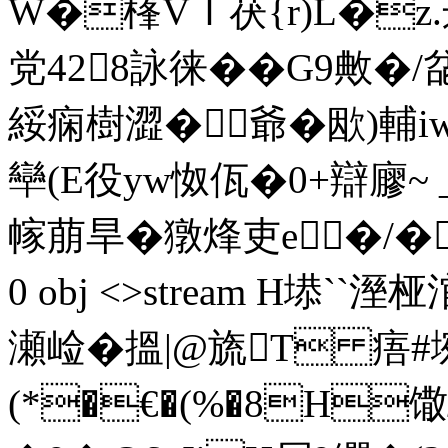
W�樥VＩ茯{r)L�z.
党428詠徕��G9敟�/
綏痫樹澀�爺�欭)輔iw
卛(E役yw怓佤�0+辯廫~ _
幏萠旱�獤烽吏e�/��'�
0 obj <>stream H
瀬崄� 搵 |@旒T 痦#
(*�€�(%�8H馓