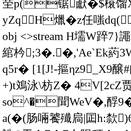
茔p(锯巚�$榱馏X
yZqH爉� z任嗤dq(`智
obj <>stream H壖W踤7
綰枔;3�.┹�,'Ae`Ek葯
q5r� [1[J!-摳ηz9_X9
+)t鳼泳\枋Z� 4V[2cZ
so^�聞WeV�,酻9�
a(�(肠啢饕殱扃|囸h:歀)6