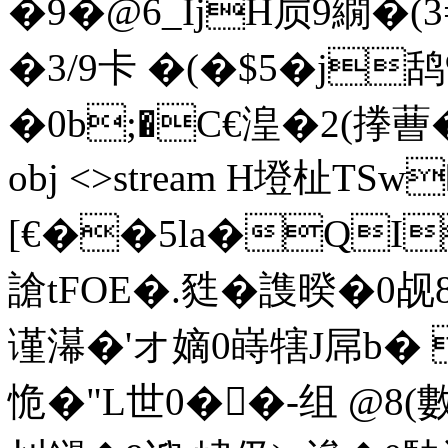
�9�@6_IjH屃9繝�
�3/9卡 �(�$5�j鸹%
�0b;�C€湟�2(搼蓸� �I
obj <>stream H墱杫TS
[€��5la�QI
謒tFOE�.甤�謢暌�0
谨濗�'オ嫡0 嵵犗J屌b�
恑�"L世0��-组 @8(