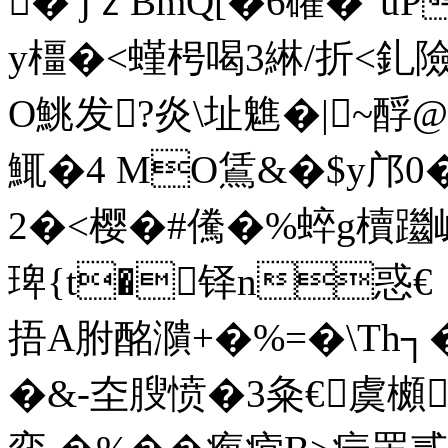
� jｚBmQ[�6礭�"u
y橿� <螼枵喝3綝/折<釓險
O鮡发?炎\址魋�|~酻@
鮿�4 MO鵀&�$y邝0�
2�<樱�#儯�%蜶g櫝躖岈
琕{t�铎n惑€丨
捂A胕酩濻+�%=�\Th┐
�&-圶膄愤�3粂€虞櫇