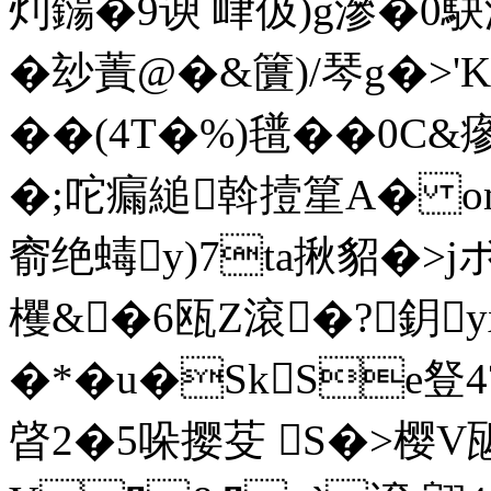
灲鐋�9谀 峍伋)g滲�0駃
�玅蔶@�&籄)/琴g�>'K
��(4T�%)氆��0C&瘮
�;咜瘺縋斡撎篂A� om
窬绝蝳y)7ta揪貂�>
欔&�6瓯Z滾�?鈅
�*�u�SkSe豋4
晵2�5哚撄芟 S�>樱V