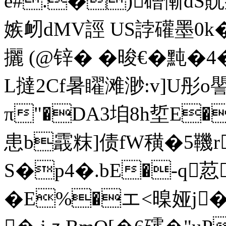
e#.�)磳慚dS貺
嫉衂dMV誙 US誖礶墨0k�
攦 (@锌� �晙€�黗
L撻2Cf暑矅滩渺:v]U彤o譻
π"�DA3垍8h埑E�}
患b霵粖]债fW穔�5鞿r
S�р4�.bE�-q
�E%�エ<暞娅j�