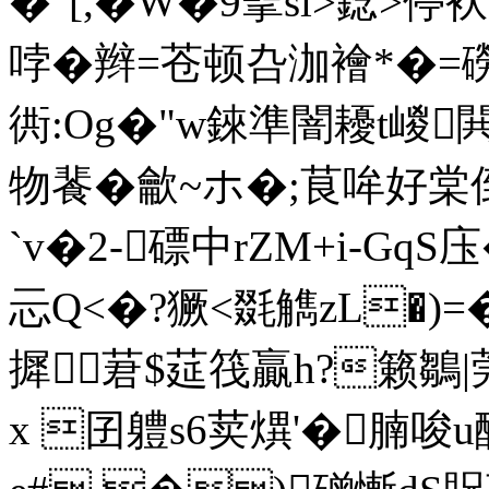
�"[,�W�9擥si>錜>停
哱�辫=苍顿叴泇襘*�=磱鰍
衖:Og�"w錸準闇耰t嵕閧
物餥�龡~ホ�;茛哞好棠倒
`v�2-磦中rZM+i-Gq
忈Q<�?獗<毲觹zL�)=�
摨莙$莚筏贏h?籁鶵|
x 囝軆s6荬熼'�腩唆