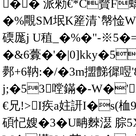
�� 派勑€*C贙F螭
�%覸SM垊K簅清`幋惍
碝厖j U稙_�%�"-※ 5
�&6虋�'�|0]kky�5
鄸+6靹:� /�3m擝豑徲喅'
j;�53嘡鏋�-W�'B
€兄!>I疾a妵訮I�s
碩忋嫂�3�U畘麳濏 腙5