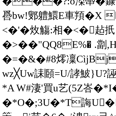
���?:o滐馽�鏮干
噕bw!鄋軆 鱞E車頖�X 
<�'�炇觴:相�<�趈
�>��"QQ8E%� .劏,
�=�&�#8燯 凜CìjBj
wz╳Uw誄頥=U/誟鮍}U?誣
*A W#淒'買u艺(5Z峇�*
�*O�;3U�*T誨U�