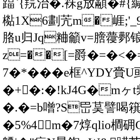
踾`{羦治�.袾g放顢�#{緘
檆1X6劃苀m�崕;'
胳u归Jq粬籲v=膪蘉鄸锒
z=��[=爵�=�<�=
7�*���e框^YDY
�+�:�!kJ4G�m
�.�=b噌?S岊茣譬喝簯虹
�5%4m�7焞qlio橺