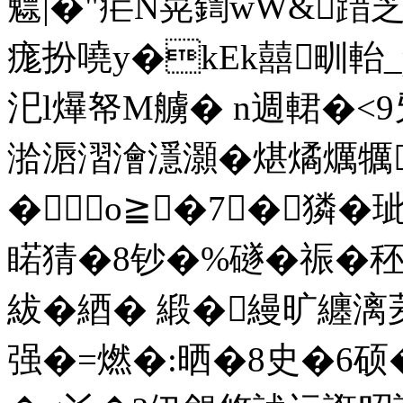
魒|�"疟N晃鍧wW&踖芝
痝扮嘵y�kEk囍甽軩
汜l爗帑M艣� n週輑�
湁滣漝澮濦灝�煁燏爄犡
�о≧�7┅�獜�
睰猜�8钞�%礈�祳�
紱�綇� 緞�縵旷纏
强�=燃�:晒�8史�6硕