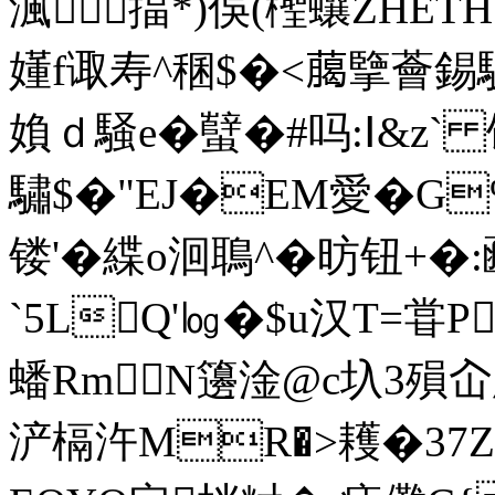
渢揊*)俁(檉蠰ZHE
嬞f诹寿^稛$�<﨟擥薈
媍ｄ騒e�
蠥�#吗:Ⅰ&z`
驌$�"EJ�EM愛�
镂'�緤o洄鵈^�昉钮+�
`5LQ'㏒�$u汉T=甞P
蟠RmN籩淦@c圦3殞屳屟
浐槅汻MR�>耯�37