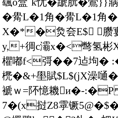
颻o盒`k忧�蹏朊�鷪} }
�觷L�1角�觷L�1角�
X�*�烉夽E$ 臜
y,+徟c灞x�<彆氢彬
欋嘟f<彁��7迠坸� 
橷�&+壆賦$L$(jX澡嗵� 
褫ｗ=阫憶耭и�-:�P
7�( x挝Z8雽镢5@�$