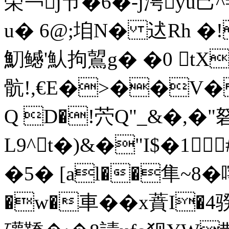
筞￢j节�6�-j涄yu己^
u� 6@;垍N� 迖Rh �!
魛鳡'魜拘鶦g� �0 tXy
骯!,€E�>��V� X
Q D�!茓Q"_&�,�"
L9^t�)&�"I$�1 #E
�5� [al��隼~8�
�w�車��x蕡I�4