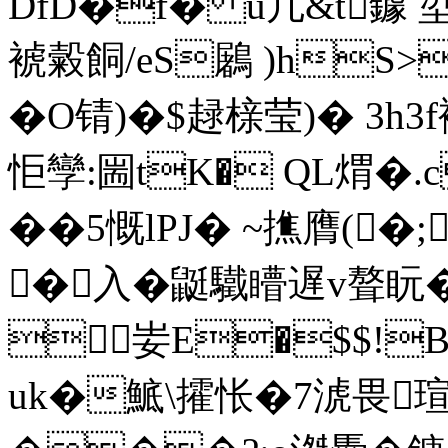
DfD�f� u凢&t鐻 
裭糓餇/eS鷵 )h
�O锖)�$趢榇莹)� 3
怇孿:圌tK� QL煟�.
��5慨lPJ� ~撨膺(
�入�鼮驖矒遅v聱盶�
妛E�$$!B
uk�鯳\攉怅�7淲畏瑄久