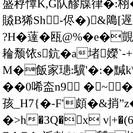
盛稃憛K,G队醪牒律�:栩�
贆B狶Sh-侭�)&﨩[
?H�薘�瓯@%�e�覬;
耣颓饻s鈧�a堵嬫`- +
M�飯家璤:驥'�:�黬
��0唏盇n9 �~ 
孩_H7{�-F'頗�&捎”
�>h�3Q�x v|+�