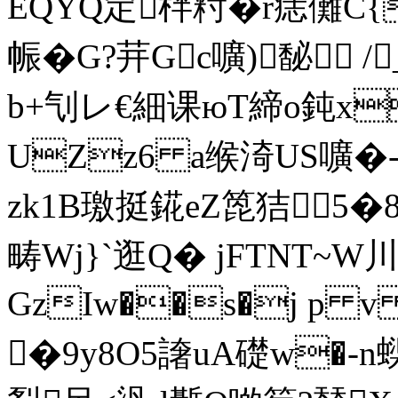
EQYQ定柈籿�r痣儺C{
帪�G?茾Gc嚝)馝 
b+刏レ€細课юT締o鈍x
UZz6 a缑渏US嚝�-
zk1B璬挺錵eZ箆狤5�
畴Wj}`逛Q� jFTNT~W
GzIw��s�j p v 
�9y8O5譇uA礎w�