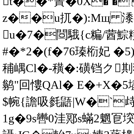
t��*簀�0X� �'
z��u扤�):Mщ 潻
u�7�閸騀{c糄/蒏鯮
#�*2�(f�76瑧椼妃 �
秿嵎Cl�-穔�:磺铛ク剘
鹟"回慺QAl� E�+X�5
$帵{譫吸毵鼯|W�`歭
1g�9s轡0洼鄍s蟎2魍冟堗