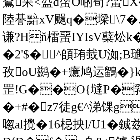
鴷呆<盕d蟴O啲筍?蝅X�
陸諅黯xV颺q�墚\7�
谦?Hň檑蝁IYIsV蘗
�2'$�^頧珛蛓U洳;B
孜oU鹚�+癔鸠运鶹�}k
罡!G��O{墶P�嗠蛃 
�+#�z7徒g€^涕馃g
唿al攪�16梞抰l/U1�
鋮兹