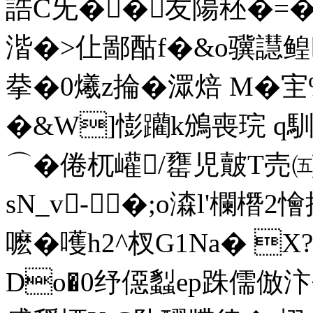
誥C旡��友 陽秠�=�
湝�>仩鄙酤f�&o骥譿鳇
拲�0爔z掄� 潀焙 M�宔%
�&W]憉躪k鳻喪 琓 q馴8
⌒�倦杌巏/罋児皾T売
sN_v-�;o潹l'欄橬2
嚒�嚄h2^杈G1Na� 
Do�0纾僫蠫ep跦儒倣汴+思