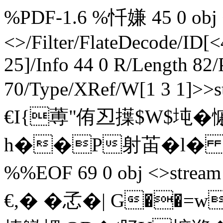
%PDF-1.6 %忏嫌 45 0 obj <
<>/Filter/FlateDecode/ID[
<
25]/Info 44 0 R/Length 82
70/Type/XRef/W[1 3 1]>
€I{蒪"侑丒擛$W$坉�慽
h��P射苖� l�  en
%%EOF 69 0 obj <>st
€,� � 孞 � | G��