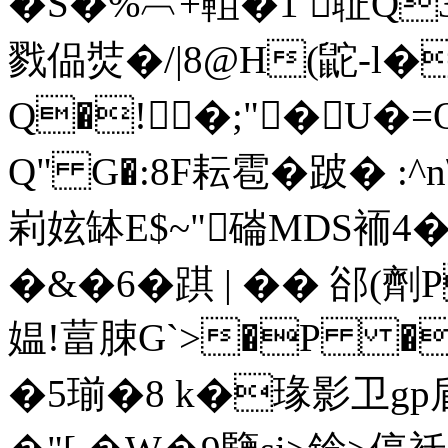
�S�%︹+靻�1 聇Q3
戮偘焋�/|8@H(鼧-l
Q�!�;"�U�
Q" G�:8F耘雹�跛� :
峲妶缽E$~"磮MDS袻4�
�&�6� 踑 | �� 郤(劑
媪!葍脨G`>�P �
�5瑐�8 k�瑑影卫g