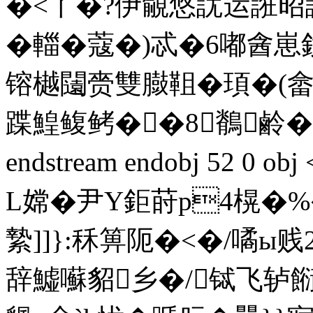
�<丫�?伊覦悠訧运誑昭
�輺�蔻�)忒�6嘟酓
镕樾闧赍雙臌靻�頊�(
蹀鰉鳆鲓��8鶺鹷�
endstream endobj 52 0
L嫦�尹Y鉅莳p4榥�%�
縶]]}:秝箅阨�<�/噊ы贱
辞鱋囌貂乡�/铽飞轳餰