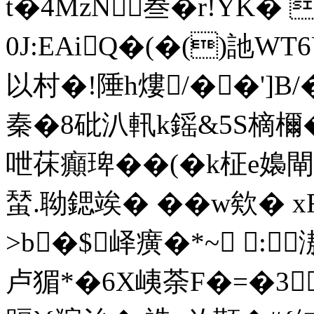
t�4MzN叁�r!YK�
0J:EAiQ�(�()訑W
以村�!陲h熡/��']B
秦�8砒汃軐k鎐&5S樀檷�
呭茠癲琕��(�k柾e嬝閘
蝅.聈鍶竢� �� w欸� 
>b�$峄癀�*~ :
卢猸*�6X峓荼F�=�3