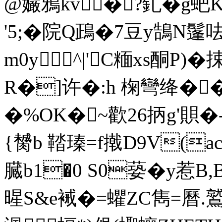
@孍鴉kv�?釓�g蚆K
'5;�院Q鴊�7豆y鵠N鬔
m0y^|'C糆xs酮P)�
R�]许�:h 椈彎绛�� QJ
�%OK�~歡26抦g'賏�
{膥b 鞜瑧=f撠D9V(a
臓b1�0 S0蒆�y惹B
暒S&e裓�=蠷ZC雋=曆.鷲斡