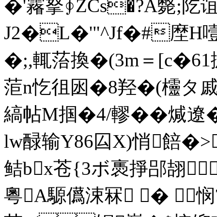
�'霿拏∮ZCs�?A斃;阣谊
J2�L�'"^Jf�#塺H
�;,輒菭換�(3m＝[c
菃n忔徂囦�8羟�(欞タ戚
縞帖M掴�4/轇��煘遼�
lw醁输Y86囜X)悄餢�
鲒bx苍{3ボ褭掙郘翓
粵A騵儰涑冧 � 悯