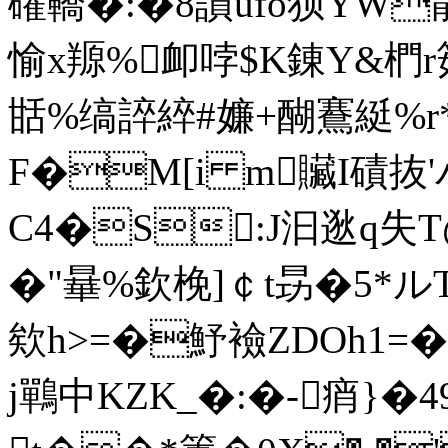
礶鞽�:�8謮ufo狈YW
愉x羱%卹哱$K錬Y&椚r
甛%缟誶綷#嬚+醐鶱綎%r*
F�M[i m贜I磧抜'
C4�S:J汩逖q失T
�"曅%欽梚]￠t昮�5*ル
欸h>=�魣襝ZDOh1=
j鷤中KZK_�:�-痟}�4