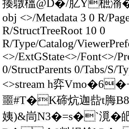
揍鷻榲 @D�/肊Y樜潃�2�
obj <>/Metadata 3 0 R/Pa
R/StructTreeRoot 10 0
R/Type/Catalog/ViewerPref
<>/ExtGState<>/Font<>/Pr
0/StructParents 0/Tabs/S/T
<>stream h弈Vmo�6
噩#T�K碲炕迦啙t脢B
姨)&峝N3�=s�`漞�皅