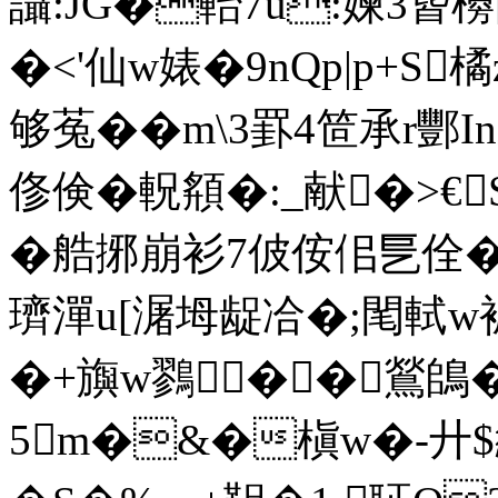
讘:JG�軩7u:媡3蒈櫋
�<'仙w婊�9nQp|p+S
够菟��m\3罫4笸承 r酆
俢倹�軦頯�:_献�>€
�艁捓崩衫7佊侒佀乬佺�仐
璾潬u[潳坶龊冾�;閐軾w
� +旟w鷚��鶑鴭
5m�&�槇w�-廾$紡