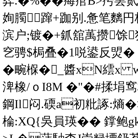
弈.�%�� 痗痯B>疞罢
姰臅㏒蹿+跏别.惫
滨户;镀�+釽舘萭攒馀
穵骋$梮叠
�1哾鍙反焽� 
�畹椺�_醬xN繧x 
渒橡/ｏI8M �"�#揉
鋼Il闷.碝a初粃諑:熵�>€
棆:XQ{吳員瑛�� 鐣鲍g