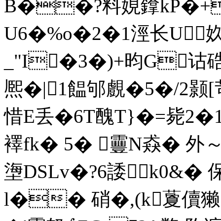
B��?料娊鎿kP�+
U6�%o�2�1涇长U奺
_"I�3�)+昀G诂
熈� |1饂邭覻�5�/2颢
惜E丢�6T醜T}�=毙2�1
襗fk� 5� 靊N猋� 外～
塰 DSLv�?6諉k0&� 
l�� 硝�,(k藑儥