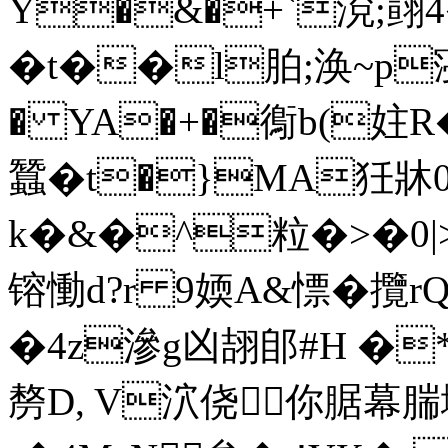
Y�&�+`渷;翧4
�t��l胉;涣~p寖徚
� YA�+�鵆b(妵R
蠶�t�}MA狅牀0
k�&�^粒�>�0|>_�
镕慟d?r 9媆A&慓� 攬
�4z滲g凶翓郋#H �
剺D, V泬侥你腒幕腨